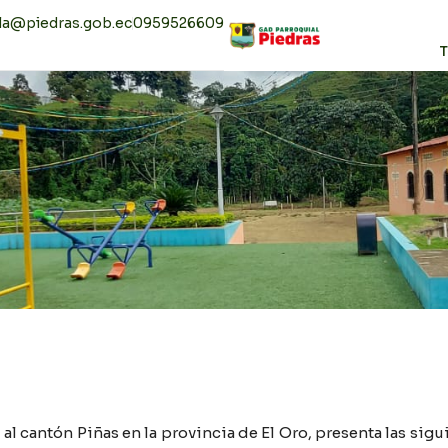
la@piedras.gob.ec
0959526609
T
 al cantón Piñas en la provincia de El Oro, presenta las sig